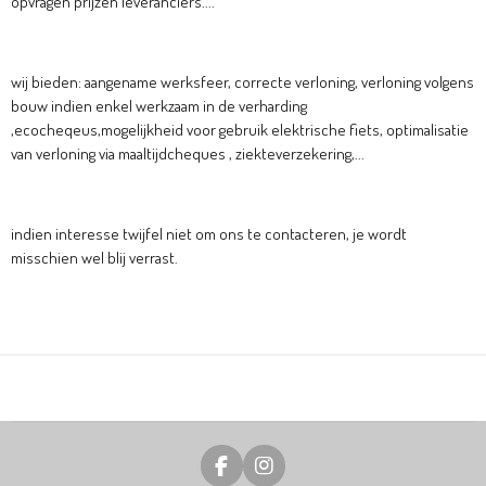
opvragen prijzen leveranciers....
wij bieden: aangename werksfeer, correcte verloning, verloning volgens
bouw indien enkel werkzaam in de verharding
,ecocheqeus,mogelijkheid voor gebruik elektrische fiets, optimalisatie
van verloning via maaltijdcheques , ziekteverzekering,...
indien interesse twijfel niet om ons te contacteren, je wordt
misschien wel blij verrast.
F
I